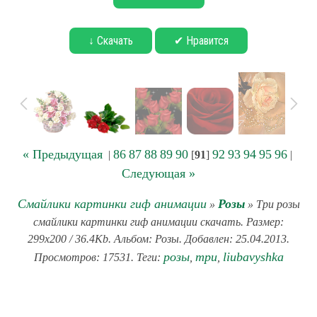
↓ Скачать
✔ Нравится
« Предыдущая
86
87
88
89
90
92
93
94
95
96
|
[
91
]
|
Следующая »
Смайлики картинки гиф анимации
Розы
»
» Три розы
смайлики картинки гиф анимации скачать. Размер:
299x200 / 36.4Kb. Альбом: Розы. Добавлен: 25.04.2013.
розы
три
liubavyshka
Просмотров: 17531. Теги:
,
,