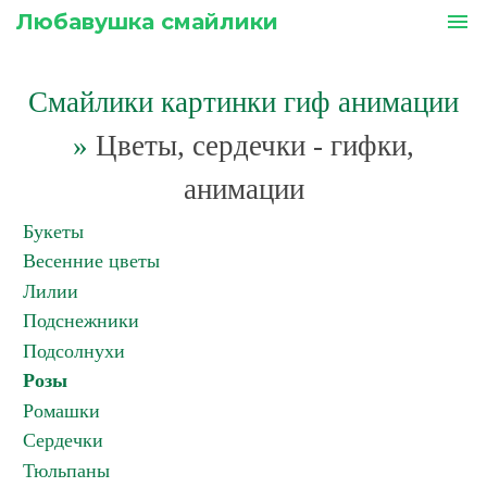
Любавушка смайлики
menu
Смайлики картинки гиф анимации
»
Цветы, сердечки - гифки,
анимации
Букеты
Весенние цветы
Лилии
Подснежники
Подсолнухи
Розы
Ромашки
Сердечки
Тюльпаны