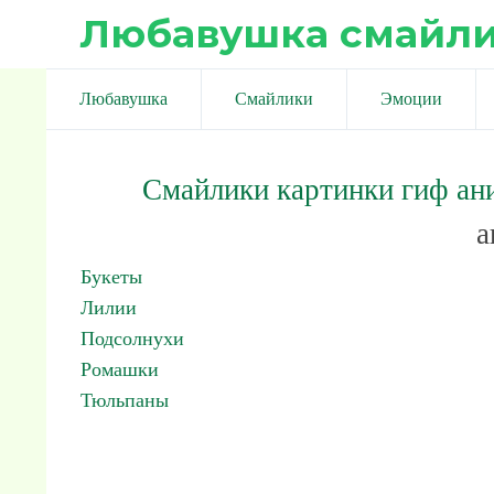
Любавушка смайл
Любавушка
Смайлики
Эмоции
Смайлики картинки гиф ан
а
Букеты
Лилии
Подсолнухи
Ромашки
Тюльпаны