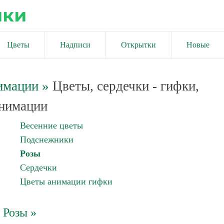
ики
Цветы
Надписи
Открытки
Новые
имации
»
Цветы, сердечки - гифки,
нимации
Весенние цветы
Подснежники
Розы
Сердечки
Цветы анимации гифки
Розы »