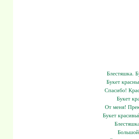
Блестяшка. Б
Букет красны
Спасибо! Кра
Букет кр
От меня! Прек
Букет красивы
Блестяшка
Большой