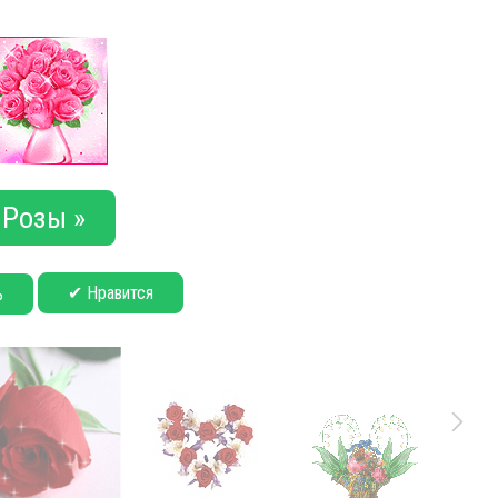
Розы »
✔ Нравится
ь