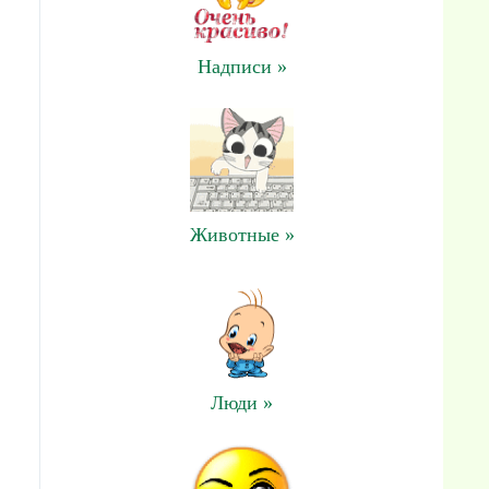
Надписи »
Животные »
Люди »