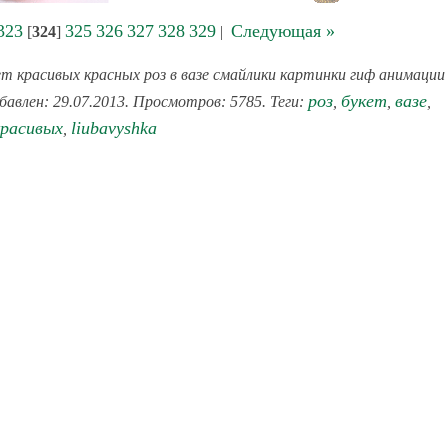
323
325
326
327
328
329
Следующая »
[
324
]
|
т красивых красных роз в вазе смайлики картинки гиф анимации
роз
букет
вазе
обавлен: 29.07.2013. Просмотров: 5785. Теги:
,
,
,
красивых
liubavyshka
,