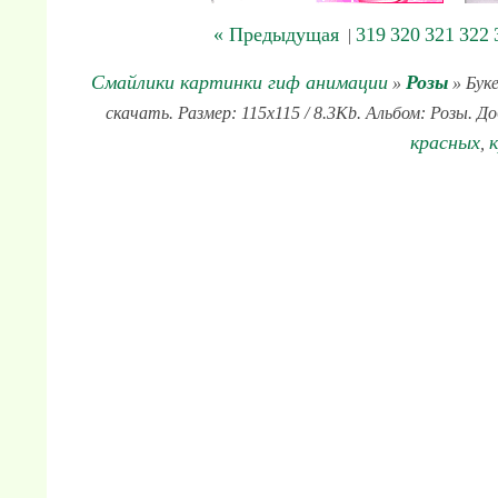
« Предыдущая
319
320
321
322
|
Смайлики картинки гиф анимации
Розы
»
» Буке
скачать. Размер: 115x115 / 8.3Kb. Альбом: Розы. Д
красных
,