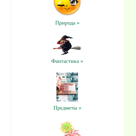
Природа »
Фантастика »
Предметы »