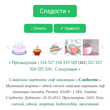
Сладости »
↓ Скачать
✔ Нравится
« Предыдущая
316
317
318
319
320
322
323
|
[
321
]
324
325
326
Следующая »
|
Смайлики картинки гиф анимации
Сладости
»
»
Маленикий тортик с одной свечой смайлики картинки гиф
анимации скачать. Размер: 43x48 / 1.1Kb. Альбом:
Сладости. Добавлен: 24.10.2013. Просмотров: 2410. Теги:
свечой
одной
тортик
liubavyshka
маленикий
,
,
,
,