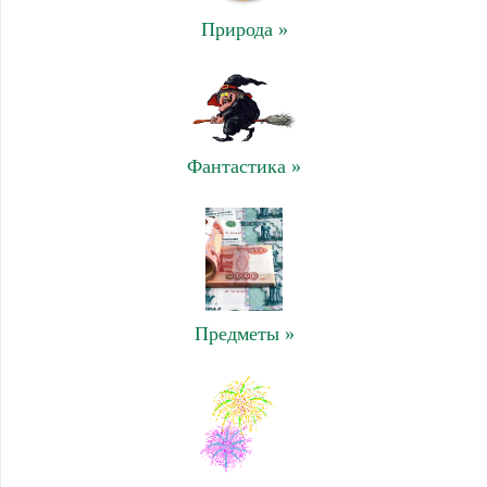
Природа »
Фантастика »
Предметы »