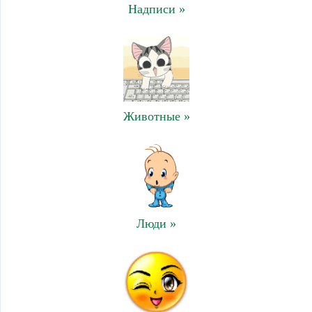
Надписи »
Животные »
Люди »