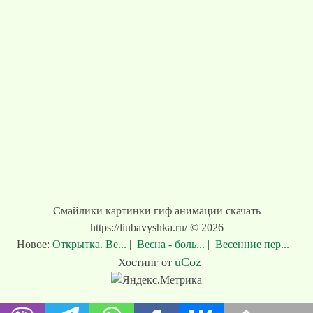
Смайлики картинки гиф анимации скачать
https://liubavyshka.ru/ © 2026
Новое:
Открытка. Ве...
|
Весна - боль...
|
Весенние пер...
|
uCoz
Хостинг от