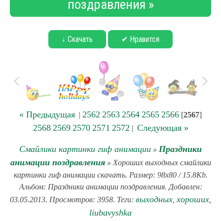
поздравления »
↓ Скачать
✔ Нравится
« Предыдущая
2562
2563
2564
2565
2566
|
[
2567
]
2568
2569
2570
2571
2572
Следующая »
|
Смайлики картинки гиф анимации
Праздники
»
анимации поздравления
» Хороших выходных смайлики
картинки гиф анимации скачать. Размер: 98x80 / 15.8Kb.
Альбом: Праздники анимации поздравления. Добавлен:
выходных
хороших
03.05.2013. Просмотров: 3958. Теги:
,
,
liubavyshka