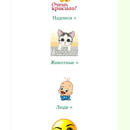
Надписи »
Животные »
Люди »