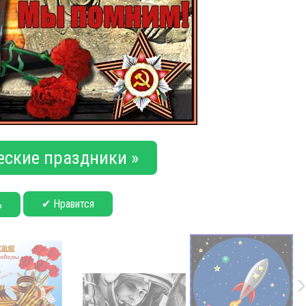
еские праздники »
✔ Нравится
ь