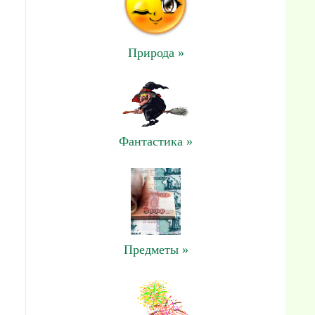
Природа »
Фантастика »
Предметы »