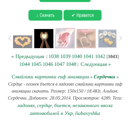
↓ Скачать
✔ Нравится
« Предыдущая
1038
1039
1040
1041
1042
|
[
1043
]
1044
1045
1046
1047
1048
Следующая »
|
Смайлики картинки гиф анимации
Сердечки
»
»
Сердце - огонек бъется в ладонях смайлики картинки гиф
анимации скачать. Размер: 150x150 / 18.4Kb. Альбом:
Сердечки. Добавлен: 28.05.2014. Просмотров: 4289. Теги:
ладонях
сердце
бъется
незаконного ввоза
,
,
,
автомобилей в Укр
liubavyshka
,