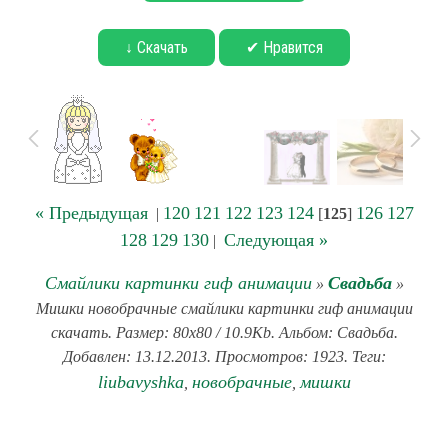
↓ Скачать
✔ Нравится
« Предыдущая
120
121
122
123
124
126
127
|
[
125
]
128
129
130
Следующая »
|
Смайлики картинки гиф анимации
Свадьба
»
»
Мишки новобрачные смайлики картинки гиф анимации
скачать. Размер: 80x80 / 10.9Kb. Альбом: Свадьба.
Добавлен: 13.12.2013. Просмотров: 1923. Теги:
liubavyshka
новобрачные
мишки
,
,