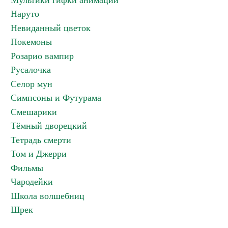
Мультики гифки анимации
Наруто
Невиданный цветок
Покемоны
Розарио вампир
Русалочка
Селор мун
Симпсоны и Футурама
Смешарики
Тёмный дворецкий
Тетрадь смерти
Том и Джерри
Фильмы
Чародейки
Школа волшебниц
Шрек