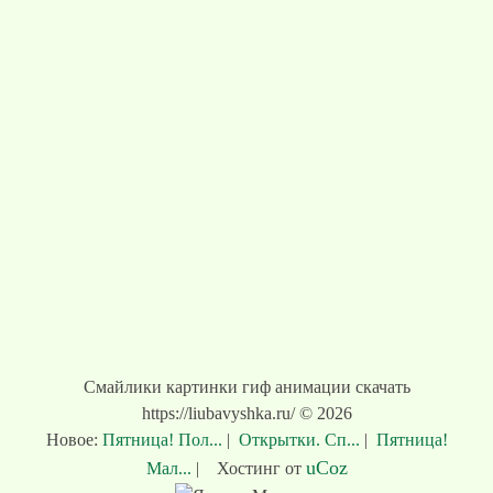
Смайлики картинки гиф анимации скачать
https://liubavyshka.ru/ © 2026
Новое:
Пятница! Пол...
|
Открытки. Сп...
|
Пятница!
uCoz
Мал...
|
Хостинг от