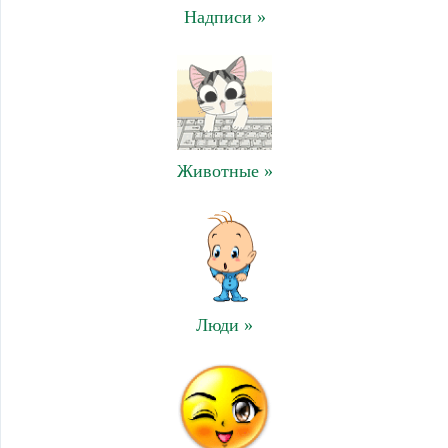
Надписи »
Животные »
Люди »