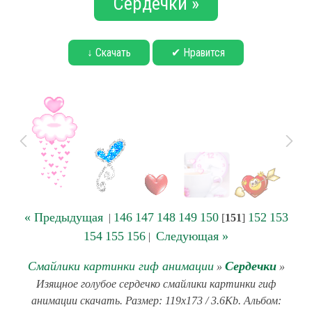
Сердечки »
↓ Скачать
✔ Нравится
« Предыдущая
146
147
148
149
150
152
153
|
[
151
]
154
155
156
Следующая »
|
Смайлики картинки гиф анимации
Сердечки
»
»
Изящное голубое сердечко смайлики картинки гиф
анимации скачать. Размер: 119x173 / 3.6Kb. Альбом: