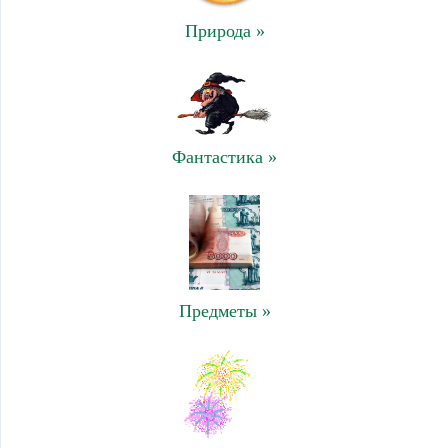
Природа »
Фантастика »
Предметы »