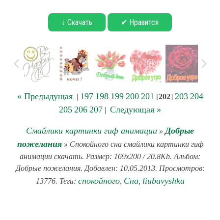
↓ Скачать
✔ Нравится
« Предыдущая
197
198
199
200
201
203
204
|
[
202
]
205
206
207
Следующая »
|
Смайлики картинки гиф анимации
Добрые
»
пожелания
» Спокойного сна смайлики картинки гиф
анимации скачать. Размер: 169x200 / 20.8Kb. Альбом:
Добрые пожелания. Добавлен: 10.05.2013. Просмотров:
спокойного
Сна
liubavyshka
13776. Теги:
,
,