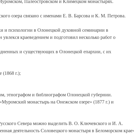
 Муромском, Палеостровском и Климецком монастырях.
го озера связано с именами Е. В. Барсова и К. М. Петрова.
гики и психологии в Олонецкой духовной семинарии в
н увлекся краеведением и подготовил несколько работ о
здненных и существующих в Олонецкой епархии, с их
(1868 г.);
том, этнографом и библиографом Олонецкой губернии.
Муромский монастырь на Онежском озере» (1877 г.) и
усского Севера можно выделить В. О. Ключевского и И. А.
енная деятельность Соловецкого монастыря в Беломорском крае