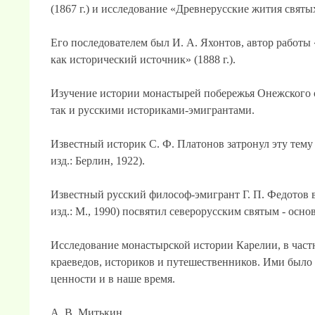
(1867 г.) и исследование «Древнерусские жития святых
Его последователем был И. А. Яхонтов, автор работ
как исторический источник» (1888 г.).
Изучение истории монастырей побережья Онежского о
так и русскими историками-эмигрантами.
Известный историк С. Ф. Платонов затронул эту тему 
изд.: Берлин, 1922).
Известный русский философ-эмигрант Г. П. Федотов в 
изд.: М., 1990) посвятил северорусским святым - осн
Исследование монастырской истории Карелии, в частн
краеведов, историков и путешественников. Ими было 
ценности и в наше время.
А. В. Митькин