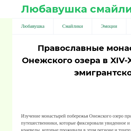
Любавушка смайл
Любавушка
Смайлики
Эмоции
Православные мона
Онежского озера в XIV-
эмигрантск
Изучение монастырей побережья Онежского озеро при
путешественники, которые фиксировали увиденное и 
краеведы, которые проживали в этом регионе и тщате