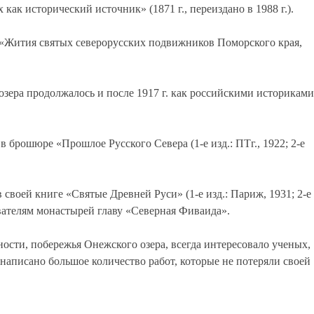
 как исторический источник» (1871 г., переиздано в 1988 г.).
ы «Жития святых северорусских подвижников Поморского края,
зера продолжалось и после 1917 г. как российскими историками
в брошюре «Прошлое Русского Севера (1-е изд.: ПТг., 1922; 2-е
своей книге «Святые Древней Руси» (1-е изд.: Париж, 1931; 2-е
ователям монастырей главу «Северная Фиваида».
ости, побережья Онежского озера, всегда интересовало ученых,
написано большое количество работ, которые не потеряли своей