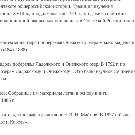
нтексте общероссийской истории. Традиция изучения
нце XVIII в., продолжалась до 1916 г., но даже в советский
еволюционной школы, как оставшиеся в Советской России, так и
чением монастырей побережья Онежского озера можно выделить
 (1845-1888).
вдоль побережья Ладожского и Онежского озер. В 1792 г. по
о озерам Ладожскому и Онежскому». Это было научное сочинени
ыке.
ищев. Собранные им материалы легли в основу книги
1886 г.
сатель, этнограф и фольклорист В. Н. Майнов. В 1877 г. были
ье и Корелу».