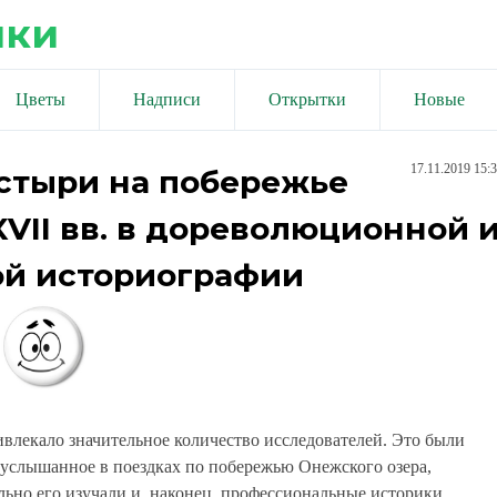
ики
Цветы
Надписи
Открытки
Новые
17.11.2019 15:
стыри на побережье
XVII вв. в дореволюционной 
ой историографии
влекало значительное количество исследователей. Это были
услышанное в поездках по побережью Онежского озера,
льно его изучали и, наконец, профессиональные историки,