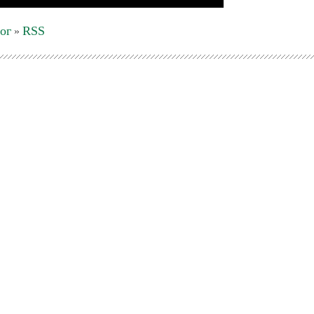
ог
RSS
»