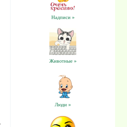
Надписи »
Животные »
Люди »
»