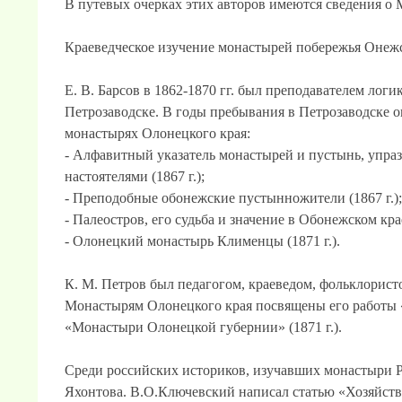
В путевых очерках этих авторов имеются сведения о
Краеведческое изучение монастырей побережья Онежско
Е. В. Барсов в 1862-1870 гг. был преподавателем ло
Петрозаводске. В годы пребывания в Петрозаводске о
монастырях Олонецкого края:
- Алфавитный указатель монастырей и пустынь, упра
настоятелями (1867 г.);
- Преподобные обонежские пустынножители (1867 г.);
- Палеостров, его судьба и значение в Обонежском крае 
- Олонецкий монастырь Клименцы (1871 г.).
К. М. Петров был педагогом, краеведом, фольклорис
Монастырям Олонецкого края посвящены его работы «
«Монастыри Олонецкой губернии» (1871 г.).
Среди российских историков, изучавших монастыри Р
Яхонтова. В.О.Ключевский написал статью «Хозяйств