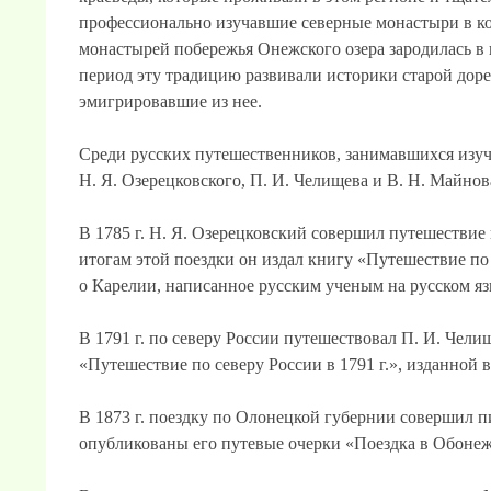
профессионально изучавшие северные монастыри в ко
монастырей побережья Онежского озера зародилась в ко
период эту традицию развивали историки старой дор
эмигрировавшие из нее.
Среди русских путешественников, занимавшихся изу
Н. Я. Озерецковского, П. И. Челищева и В. Н. Майнова
В 1785 г. Н. Я. Озерецковский совершил путешествие 
итогам этой поездки он издал книгу «Путешествие п
о Карелии, написанное русским ученым на русском яз
В 1791 г. по северу России путешествовал П. И. Чел
«Путешествие по северу России в 1791 г.», изданной в 
В 1873 г. поездку по Олонецкой губернии совершил пи
опубликованы его путевые очерки «Поездка в Обонеж