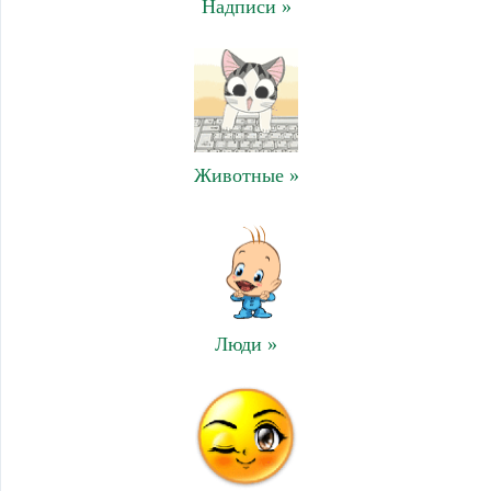
Надписи »
Животные »
Люди »