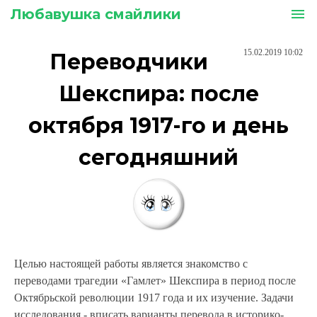
Любавушка смайлики
menu
15.02.2019 10:02
Переводчики
Шекспира: после
октября 1917-го и день
сегодняшний
Целью настоящей работы является знакомство с
переводами трагедии «Гамлет» Шекспира в период после
Октябрьской революции 1917 года и их изучение. Задачи
исследования - вписать варианты перевода в историко-