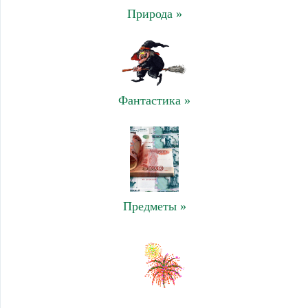
Природа »
Фантастика »
Предметы »